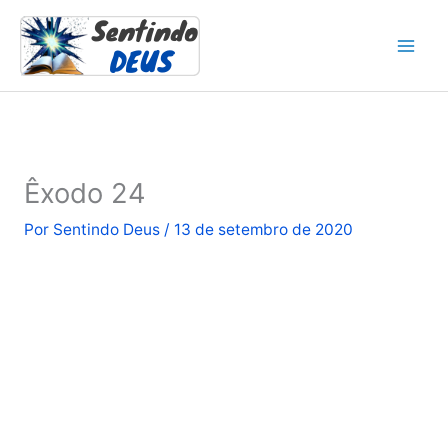
Ir
para
o
conteúdo
Êxodo 24
Por
Sentindo Deus
/
13 de setembro de 2020