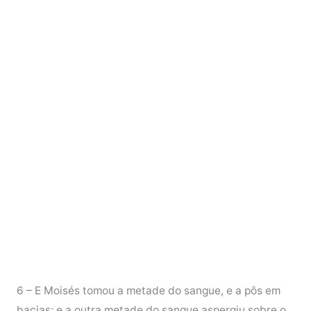
6 – E Moisés tomou a metade do sangue, e a pôs em
bacias; e a outra metade do sangue aspergiu sobre o