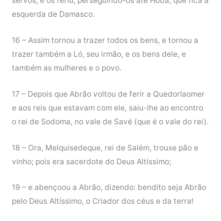
servos, e os feriu, perseguindo-os até Hobá, que fica à
esquerda de Damasco.
16 – Assim tornou a trazer todos os bens, e tornou a
trazer também a Ló, seu irmão, e os bens dele, e
também as mulheres e o povo.
17 – Depois que Abrão voltou de ferir a Quedorlaomer
e aos reis que estavam com ele, saiu-lhe ao encontro
o rei de Sodoma, no vale de Savé (que é o vale do rei).
18 – Ora, Melquisedeque, rei de Salém, trouxe pão e
vinho; pois era sacerdote do Deus Altíssimo;
19 – e abençoou a Abrão, dizendo: bendito seja Abrão
pelo Deus Altíssimo, o Criador dos céus e da terra!