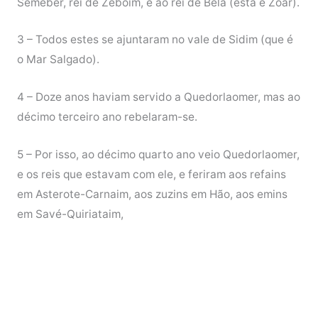
Semeber, rei de Zeboim, e ao rei de Belá (esta é Zoar).
3 – Todos estes se ajuntaram no vale de Sidim (que é
o Mar Salgado).
4 – Doze anos haviam servido a Quedorlaomer, mas ao
décimo terceiro ano rebelaram-se.
5 – Por isso, ao décimo quarto ano veio Quedorlaomer,
e os reis que estavam com ele, e feriram aos refains
em Asterote-Carnaim, aos zuzins em Hão, aos emins
em Savé-Quiriataim,