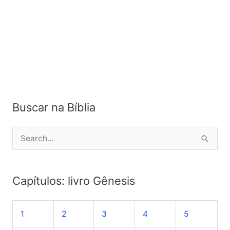
Buscar na Bíblia
P
e
s
Capítulos: livro Gênesis
q
u
1
2
3
4
5
i
s