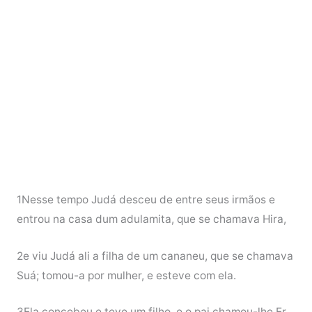
1Nesse tempo Judá desceu de entre seus irmãos e
entrou na casa dum adulamita, que se chamava Hira,
2e viu Judá ali a filha de um cananeu, que se chamava
Suá; tomou-a por mulher, e esteve com ela.
3Ela concebeu e teve um filho, e o pai chamou-lhe Er.