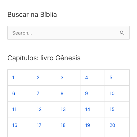
Buscar na Bíblia
P
e
s
Capítulos: livro Gênesis
q
u
1
2
3
4
5
i
s
6
7
8
9
10
a
r
11
12
13
14
15
p
o
16
17
18
19
20
r