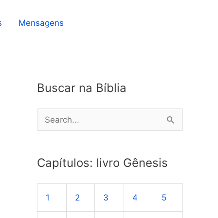
s
Mensagens
Buscar na Bíblia
P
e
s
Capítulos: livro Gênesis
q
u
1
2
3
4
5
i
s