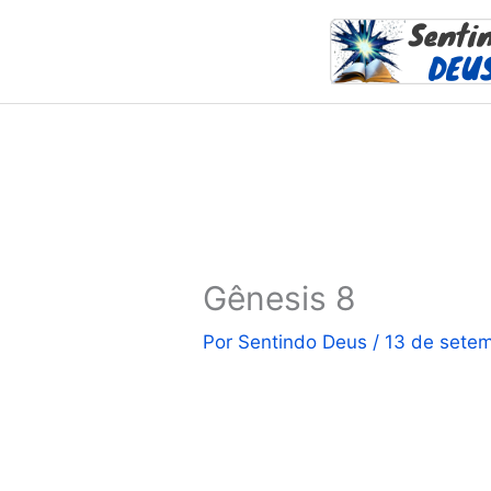
Ir
para
o
conteúdo
Gênesis 8
Por
Sentindo Deus
/
13 de sete