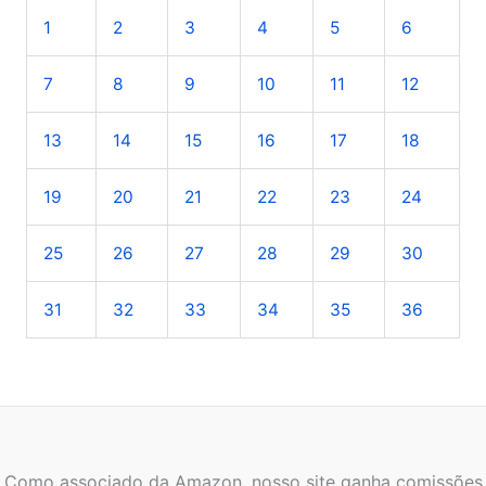
1
2
3
4
5
6
i
s
7
8
9
10
11
12
a
r
13
14
15
16
17
18
p
o
19
20
21
22
23
24
r
25
26
27
28
29
30
:
31
32
33
34
35
36
Como associado da Amazon, nosso site ganha comissões