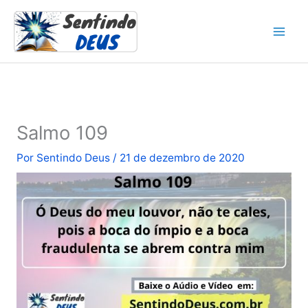
Ir
para
o
conteúdo
Salmo 109
Por
Sentindo Deus
/
21 de dezembro de 2020