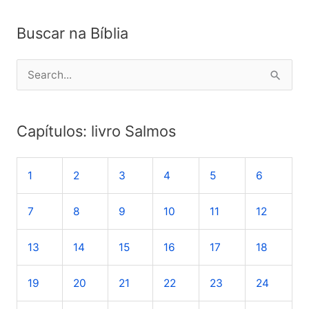
Buscar na Bíblia
P
e
s
Capítulos: livro Salmos
q
u
1
2
3
4
5
6
i
s
7
8
9
10
11
12
a
r
13
14
15
16
17
18
p
o
19
20
21
22
23
24
r