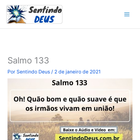
Ir
para
o
conteúdo
Salmo 133
Por
Sentindo Deus
/
2 de janeiro de 2021