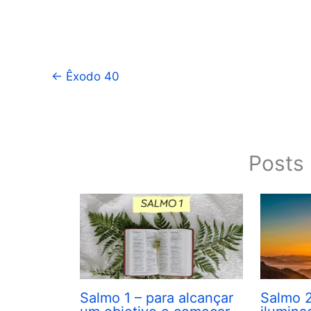
←
Êxodo 40
Posts 
Salmo 1 – para alcançar
Salmo 2