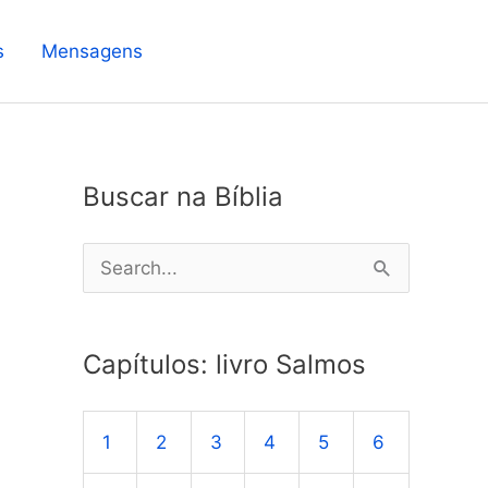
s
Mensagens
Buscar na Bíblia
P
e
s
Capítulos: livro Salmos
q
u
1
2
3
4
5
6
i
s