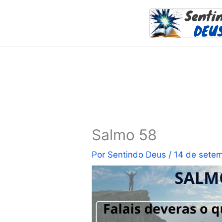
Ir
para
o
conteúdo
Salmo 58
Por
Sentindo Deus
/
14 de sete