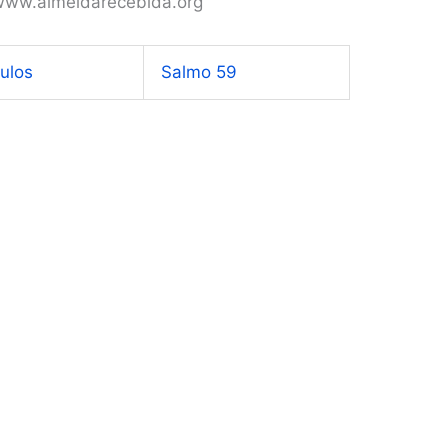
 www.almeidarecebida.org
tulos
Salmo 59