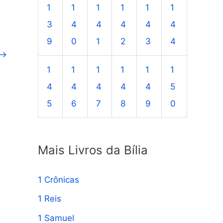
1
1
1
1
1
1
3
4
4
4
4
4
9
0
1
2
3
4
→
1
1
1
1
1
1
4
4
4
4
4
5
5
6
7
8
9
0
Mais Livros da Bília
1 Crônicas
1 Reis
1 Samuel