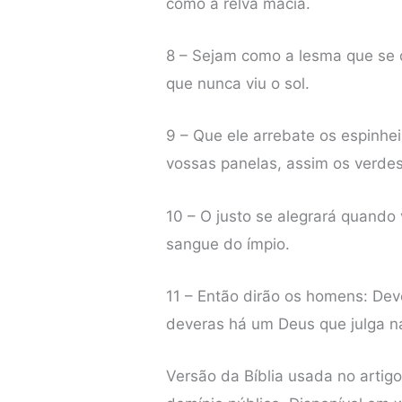
como a relva macia.
8 – Sejam como a lesma que se d
que nunca viu o sol.
9 – Que ele arrebate os espinh
vossas panelas, assim os verde
10 – O justo se alegrará quando 
sangue do ímpio.
11 – Então dirão os homens: De
deveras há um Deus que julga na
Versão da Bíblia usada no artig