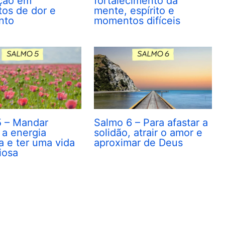
ção em
fortalecimento da
os de dor e
mente, espírito e
nto
momentos difíceis
5 – Mandar
Salmo 6 – Para afastar a
a energia
solidão, atrair o amor e
a e ter uma vida
aproximar de Deus
iosa