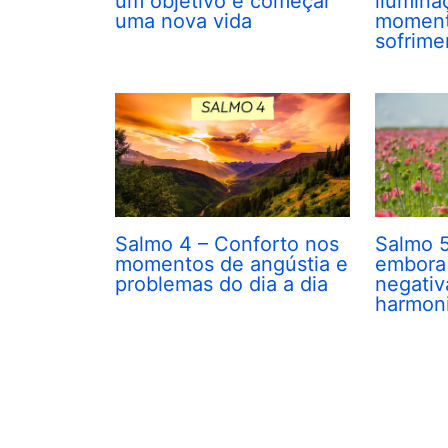
um objetivo e começar
ilumina
uma nova vida
moment
sofrime
Salmo 4 – Conforto nos
Salmo 
momentos de angústia e
embora 
problemas do dia a dia
negativ
harmon