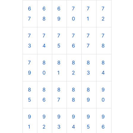
6
6
6
7
7
7
7
8
9
0
1
2
7
7
7
7
7
7
3
4
5
6
7
8
7
8
8
8
8
8
9
0
1
2
3
4
8
8
8
8
8
9
5
6
7
8
9
0
9
9
9
9
9
9
1
2
3
4
5
6