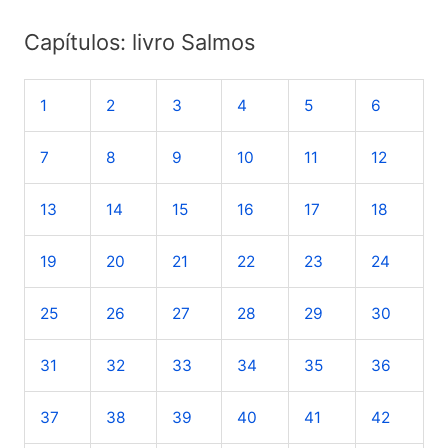
s
Capítulos: livro Salmos
q
u
1
2
3
4
5
6
i
s
7
8
9
10
11
12
a
r
13
14
15
16
17
18
p
o
19
20
21
22
23
24
r
25
26
27
28
29
30
:
31
32
33
34
35
36
37
38
39
40
41
42