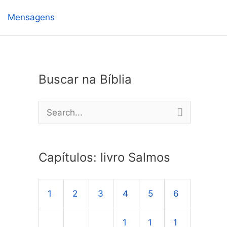
Mensagens
Buscar na Bíblia
P
e
s
Capítulos: livro Salmos
q
u
1
2
3
4
5
6
i
s
1
1
1