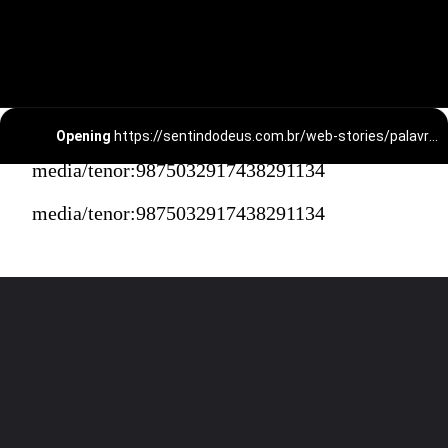
Opening
https://sentindodeus.com.br/web-stories/palavra-do-dia-fazendo-sempre-com-alegria-reflexao-filipenses-1-4-5/
media/tenor:9875032917438291134
media/tenor:9875032917438291134