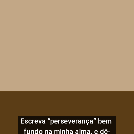
Escreva “perseverança” bem 
fundo na minha alma, e dê-