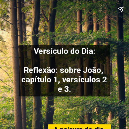
Versículo do Dia:
Reflexão: sobre João, 
capítulo 1, versículos 2 
e 3.