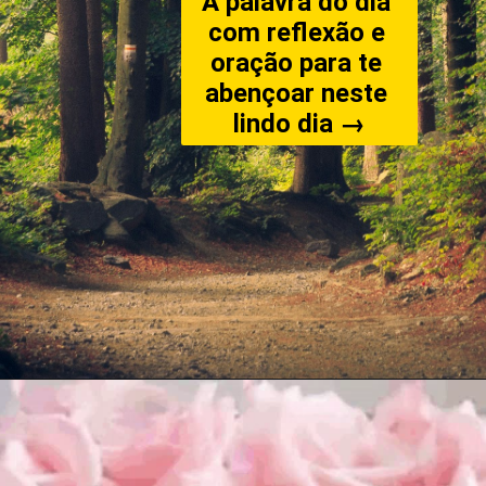
A palavra do dia 
com reflexão e 
oração para te 
abençoar neste 
lindo dia →