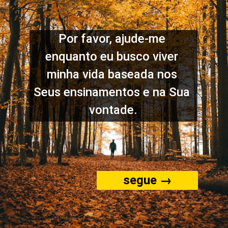
Por favor, ajude-me 
enquanto eu busco viver 
minha vida baseada nos 
Seus ensinamentos e na Sua 
vontade.
segue →