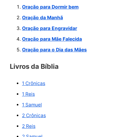
u
Oração para Dormir bem
i
Oração da Manhã
s
Oração para Engravidar
a
r
Oração para Mãe Falecida
p
Oração para o Dia das Mães
o
Livros da Bíblia
r
:
1 Crônicas
1 Reis
1 Samuel
2 Crônicas
2 Reis
2 Samuel