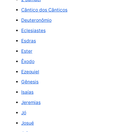
Cântico dos Cânticos
Deuteronômio
Eclesiastes
Esdras
Ester
Êxodo
Ezequiel
Gênesis
Isaías
Jeremias
Jó
Josué