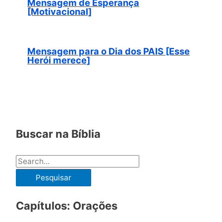
Mensagem de Esperança
[Motivacional]
Mensagem para o Dia dos PAIS [Esse
Herói merece]
Buscar na Bíblia
P
e
s
Capítulos: Orações
q