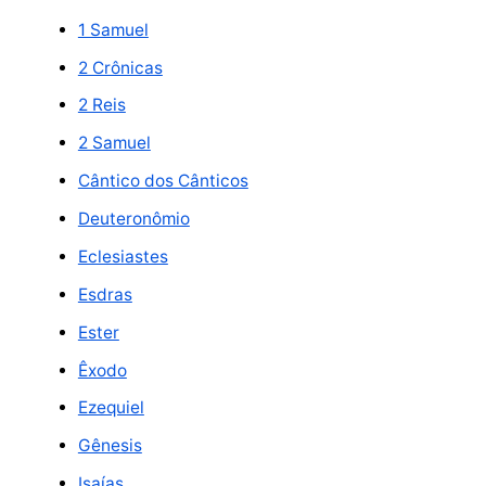
1 Samuel
2 Crônicas
2 Reis
2 Samuel
Cântico dos Cânticos
Deuteronômio
Eclesiastes
Esdras
Ester
Êxodo
Ezequiel
Gênesis
Isaías