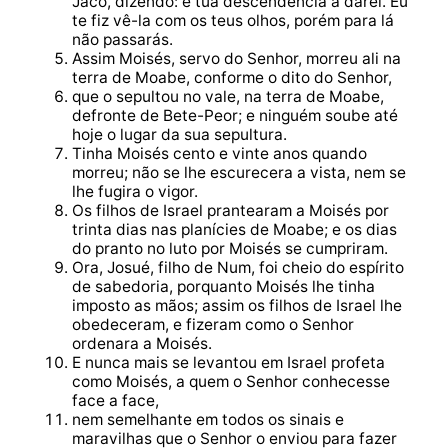
Jacó, dizendo: ë tua descendência a darei. Eu
te fiz vê-la com os teus olhos, porém para lá
não passarás.
Assim Moisés, servo do Senhor, morreu ali na
terra de Moabe, conforme o dito do Senhor,
que o sepultou no vale, na terra de Moabe,
defronte de Bete-Peor; e ninguém soube até
hoje o lugar da sua sepultura.
Tinha Moisés cento e vinte anos quando
morreu; não se lhe escurecera a vista, nem se
lhe fugira o vigor.
Os filhos de Israel prantearam a Moisés por
trinta dias nas planícies de Moabe; e os dias
do pranto no luto por Moisés se cumpriram.
Ora, Josué, filho de Num, foi cheio do espírito
de sabedoria, porquanto Moisés lhe tinha
imposto as mãos; assim os filhos de Israel lhe
obedeceram, e fizeram como o Senhor
ordenara a Moisés.
E nunca mais se levantou em Israel profeta
como Moisés, a quem o Senhor conhecesse
face a face,
nem semelhante em todos os sinais e
maravilhas que o Senhor o enviou para fazer