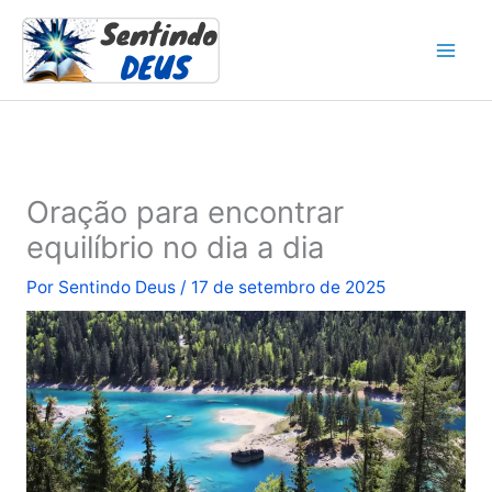
Ir
para
o
conteúdo
Oração para encontrar
equilíbrio no dia a dia
Por
Sentindo Deus
/
17 de setembro de 2025