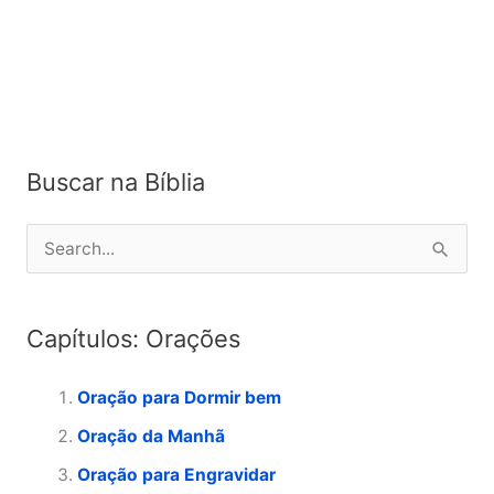
Buscar na Bíblia
P
e
s
Capítulos: Orações
q
u
Oração para Dormir bem
i
Oração da Manhã
s
Oração para Engravidar
a