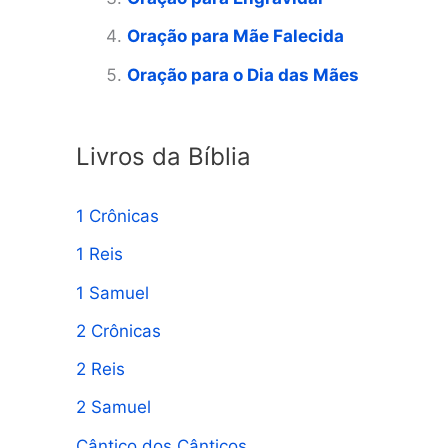
a
Oração para Mãe Falecida
r
p
Oração para o Dia das Mães
o
r
Livros da Bíblia
:
1 Crônicas
1 Reis
1 Samuel
2 Crônicas
2 Reis
2 Samuel
Cântico dos Cânticos