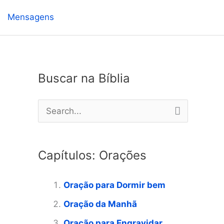
Mensagens
Buscar na Bíblia
P
e
s
Capítulos: Orações
q
u
Oração para Dormir bem
i
Oração da Manhã
s
Oração para Engravidar