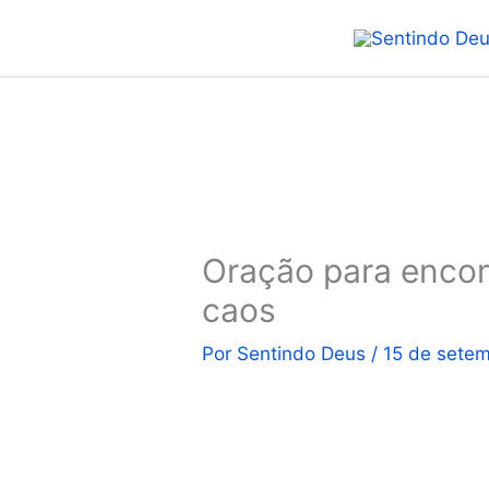
Ir
para
o
conteúdo
Oração para encon
caos
Por
Sentindo Deus
/
15 de sete