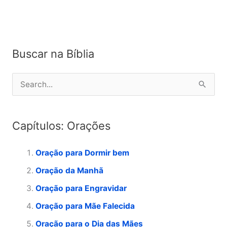
Buscar na Bíblia
P
e
s
Capítulos: Orações
q
u
Oração para Dormir bem
i
Oração da Manhã
s
Oração para Engravidar
a
Oração para Mãe Falecida
r
p
Oração para o Dia das Mães