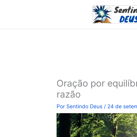
Ir
para
o
conteúdo
Oração por equilíb
razão
Por
Sentindo Deus
/
24 de sete