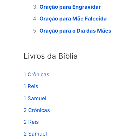
Oração para Engravidar
a
Oração para Mãe Falecida
r
p
Oração para o Dia das Mães
o
r
Livros da Bíblia
:
1 Crônicas
1 Reis
1 Samuel
2 Crônicas
2 Reis
2 Samuel