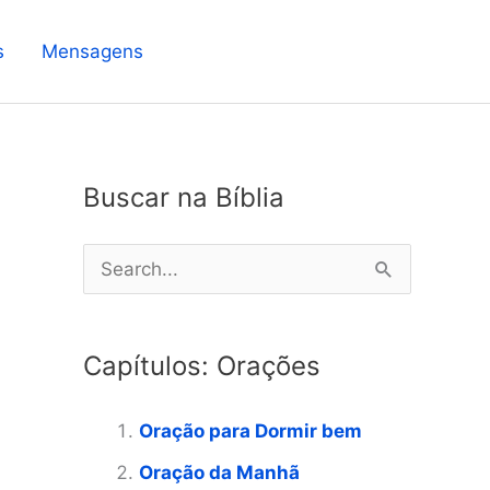
s
Mensagens
Buscar na Bíblia
P
e
s
Capítulos: Orações
q
u
Oração para Dormir bem
i
Oração da Manhã
s