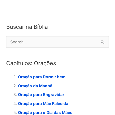
Buscar na Bíblia
P
e
s
Capítulos: Orações
q
u
Oração para Dormir bem
i
Oração da Manhã
s
Oração para Engravidar
a
Oração para Mãe Falecida
r
p
Oração para o Dia das Mães