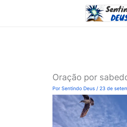
Ir
para
o
conteúdo
Oração por sabedo
Por
Sentindo Deus
/
23 de sete