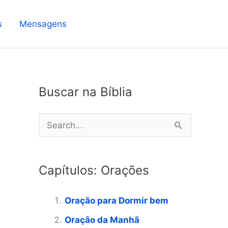
s
Mensagens
Buscar na Bíblia
P
e
s
Capítulos: Orações
q
u
Oração para Dormir bem
i
Oração da Manhã
s