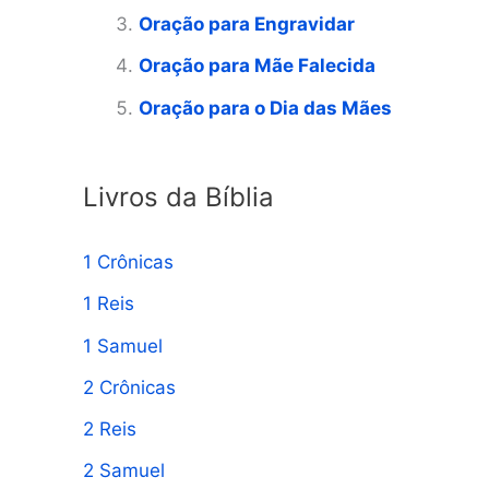
Oração para Engravidar
a
Oração para Mãe Falecida
r
p
Oração para o Dia das Mães
o
r
Livros da Bíblia
:
1 Crônicas
1 Reis
1 Samuel
2 Crônicas
2 Reis
2 Samuel