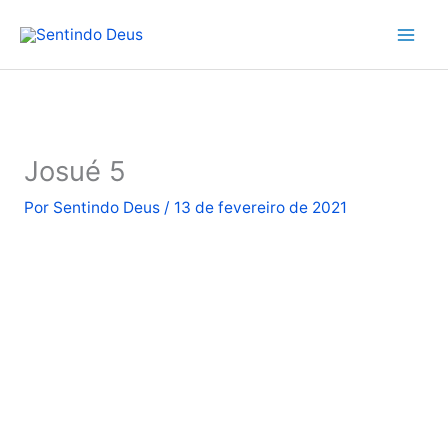
Ir
para
o
conteúdo
Josué 5
Por
Sentindo Deus
/
13 de fevereiro de 2021