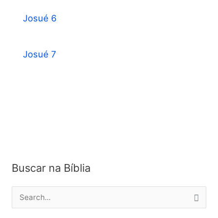
Josué 6
Josué 7
Buscar na Bíblia
P
e