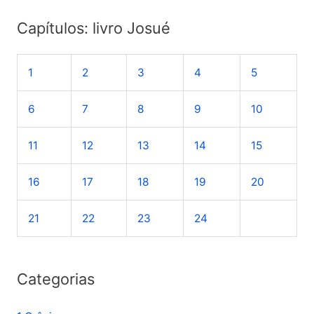
s
Capítulos: livro Josué
q
u
1
2
3
4
5
i
s
6
7
8
9
10
a
r
11
12
13
14
15
p
o
16
17
18
19
20
r
21
22
23
24
:
Categorias