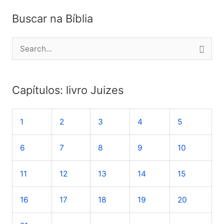
Buscar na Bíblia
P
e
s
Capítulos: livro Juizes
q
u
1
2
3
4
5
i
s
6
7
8
9
10
a
r
11
12
13
14
15
p
o
16
17
18
19
20
r