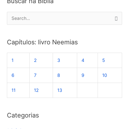
Buscar na Bíblia
P
e
s
Capítulos: livro Neemias
q
u
1
2
3
4
5
i
s
6
7
8
9
10
a
r
11
12
13
p
o
Categorias
r
: