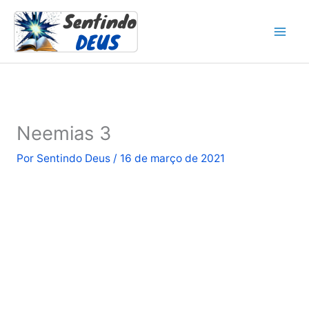
Ir
para
o
conteúdo
Neemias 3
Por
Sentindo Deus
/
16 de março de 2021