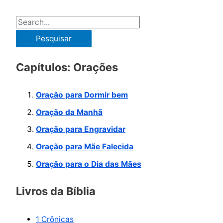
P
e
s
Capítulos: Orações
q
u
Oração para Dormir bem
i
Oração da Manhã
s
Oração para Engravidar
a
r
Oração para Mãe Falecida
p
Oração para o Dia das Mães
o
Livros da Bíblia
r
:
1 Crônicas