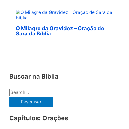
O Milagre da Gravidez – Oração de
Sara da Bíblia
Buscar na Bíblia
P
e
s
Capítulos: Orações
q
u