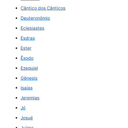
Cântico dos Cânticos
Deuteronômio
Eclesiastes
Esdras
Ester
Êxodo
Ezequiel
Gênesis
Isaías
Jeremias
Jó
Josué
Juízes