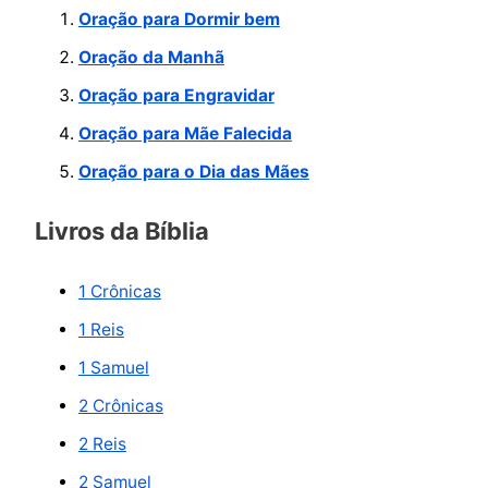
Oração para Dormir bem
i
Oração da Manhã
s
Oração para Engravidar
a
r
Oração para Mãe Falecida
p
Oração para o Dia das Mães
o
Livros da Bíblia
r
:
1 Crônicas
1 Reis
1 Samuel
2 Crônicas
2 Reis
2 Samuel