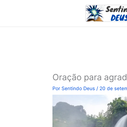
Ir
para
o
conteúdo
Oração para agrad
Por
Sentindo Deus
/
20 de sete