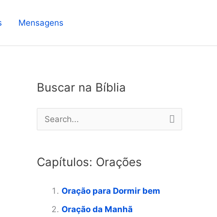
s
Mensagens
Buscar na Bíblia
P
e
s
Capítulos: Orações
q
u
Oração para Dormir bem
i
Oração da Manhã
s