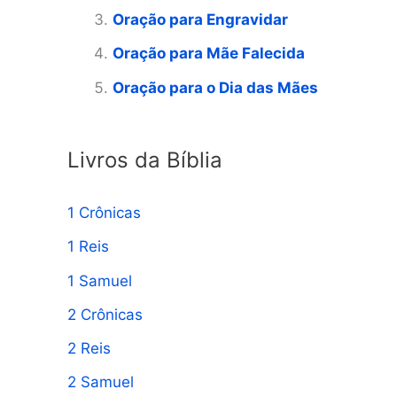
Oração para Engravidar
a
Oração para Mãe Falecida
r
p
Oração para o Dia das Mães
o
r
Livros da Bíblia
:
1 Crônicas
1 Reis
1 Samuel
2 Crônicas
2 Reis
2 Samuel