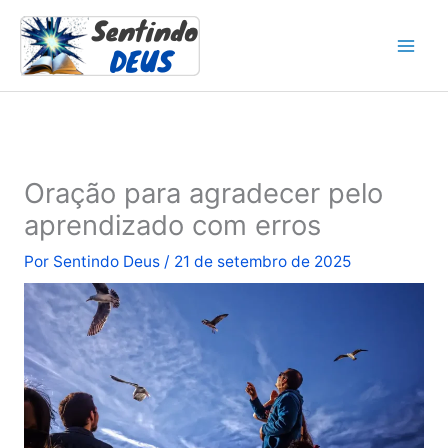
Ir
para
o
conteúdo
Oração para agradecer pelo
aprendizado com erros
Por
Sentindo Deus
/
21 de setembro de 2025