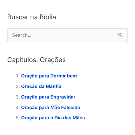
Buscar na Bíblia
P
e
s
Capítulos: Orações
q
u
Oração para Dormir bem
i
Oração da Manhã
s
Oração para Engravidar
a
Oração para Mãe Falecida
r
p
Oração para o Dia das Mães
o