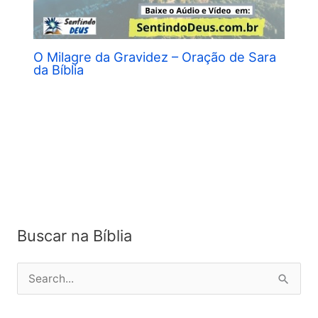
O Milagre da Gravidez – Oração de Sara
da Bíblia
Buscar na Bíblia
P
e
s