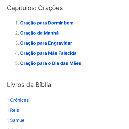
Capítulos: Orações
q
u
Oração para Dormir bem
i
Oração da Manhã
s
Oração para Engravidar
a
Oração para Mãe Falecida
r
p
Oração para o Dia das Mães
o
r
Livros da Bíblia
:
1 Crônicas
1 Reis
1 Samuel