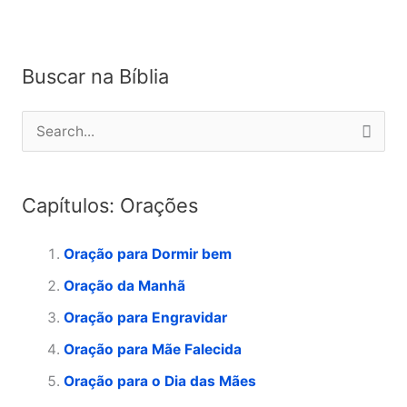
Buscar na Bíblia
P
e
s
Capítulos: Orações
q
u
Oração para Dormir bem
i
Oração da Manhã
s
Oração para Engravidar
a
Oração para Mãe Falecida
r
p
Oração para o Dia das Mães
o