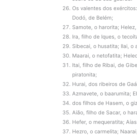
Os valentes dos exércitos:
Dodó, de Belém;
Samote, o harorita; Helez,
Ira, filho de Iques, o tecoí
Sibecai, o husatita; Ilai, o 
Maarai, o netofatita; Heled
Itai, filho de Ribai, de Gi
piratonita;
Hurai, dos ribeiros de Gaás
Azmavete, o baarumita; El
dos filhos de Hasem, o giz
Aião, filho de Sacar, o harar
Hefer, o mequeratita; Aías,
Hezro, o carmelita; Naarai,