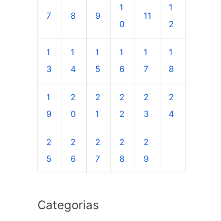
1
1
a
7
8
9
11
0
2
r
p
1
1
1
1
1
1
o
3
4
5
6
7
8
r
1
2
2
2
2
2
:
9
0
1
2
3
4
2
2
2
2
2
5
6
7
8
9
Categorias