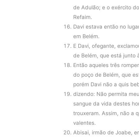
de Adulão; e o exército d
Refaim.
Davi estava então no lugar
em Belém.
E Davi, ofegante, exclam
de Belém, que está junto 
Então aqueles três rompera
do poço de Belém, que est
porém Davi não a quis be
dizendo: Não permita meu
sangue da vida destes ho
trouxeram. Assim, não a q
valentes.
Abisai, irmão de Joabe, er