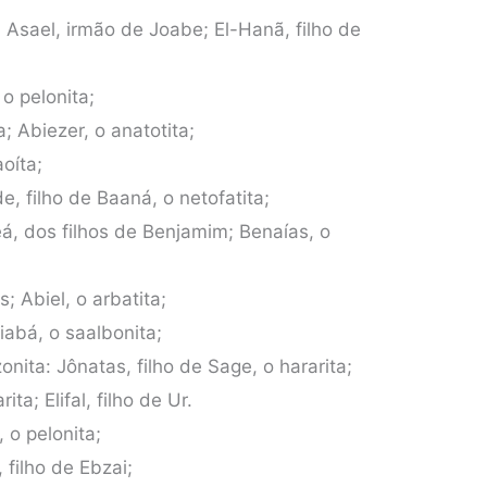
 Asael, irmão de Joabe; El-Hanã, filho de
 o pelonita;
ta; Abiezer, o anatotita;
aoíta;
e, filho de Baaná, o netofatita;
beá, dos filhos de Benjamim; Benaías, o
; Abiel, o arbatita;
iabá, o saalbonita;
onita: Jônatas, filho de Sage, o hararita;
ita; Elifal, filho de Ur.
 o pelonita;
 filho de Ebzai;