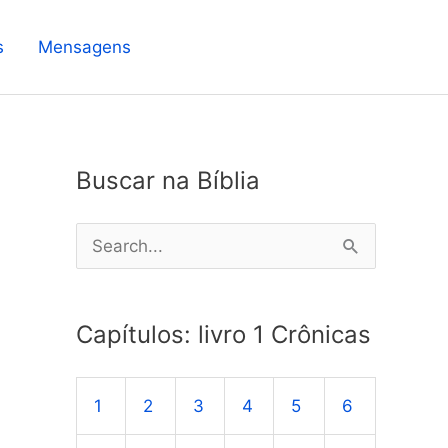
s
Mensagens
Buscar na Bíblia
P
e
s
Capítulos: livro 1 Crônicas
q
u
1
2
3
4
5
6
i
s