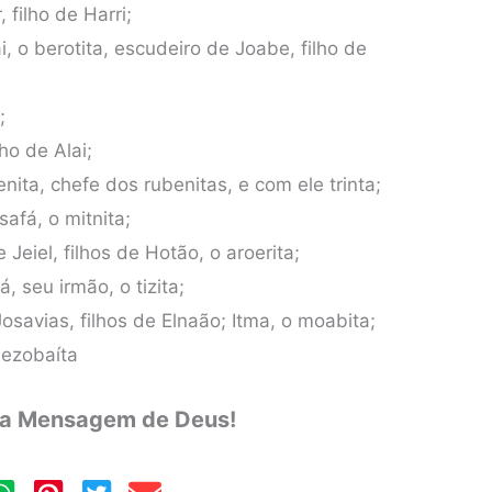
 filho de Harri;
, o berotita, escudeiro de Joabe, filho de
;
ho de Alai;
enita, chefe dos rubenitas, e com ele trinta;
afá, o mitnita;
 Jeiel, filhos de Hotão, o aroerita;
oá, seu irmão, o tizita;
 Josavias, filhos de Elnaão; Itma, o moabita;
mezobaíta
 a Mensagem de Deus!