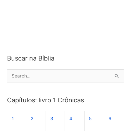
Buscar na Bíblia
P
e
s
Capítulos: livro 1 Crônicas
q
u
1
2
3
4
5
6
i
s