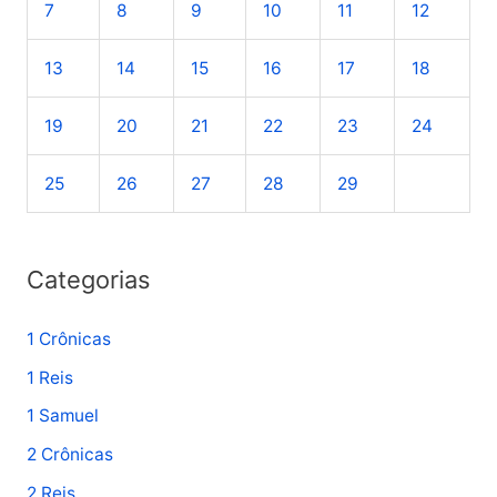
7
8
9
10
11
12
a
r
13
14
15
16
17
18
p
o
19
20
21
22
23
24
r
25
26
27
28
29
:
Categorias
1 Crônicas
1 Reis
1 Samuel
2 Crônicas
2 Reis