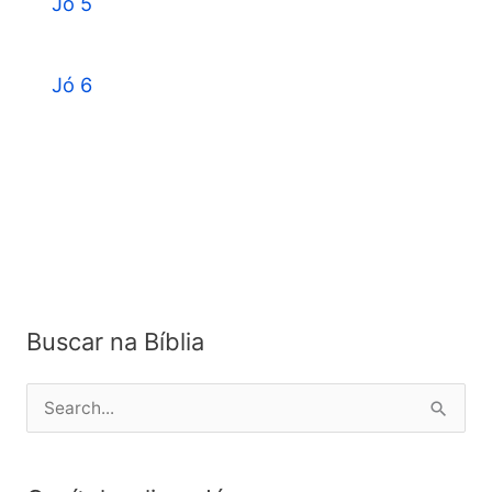
Jó 5
Jó 6
Buscar na Bíblia
P
e
s