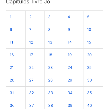
Capítulos: livro Jó
q
u
1
2
3
4
5
i
s
6
7
8
9
10
a
r
11
12
13
14
15
p
o
16
17
18
19
20
r
21
22
23
24
25
:
26
27
28
29
30
31
32
33
34
35
36
37
38
39
40