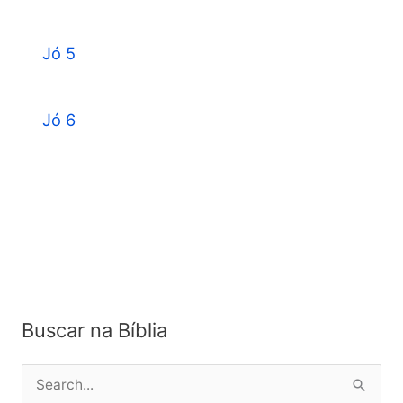
Jó 5
Jó 6
Buscar na Bíblia
P