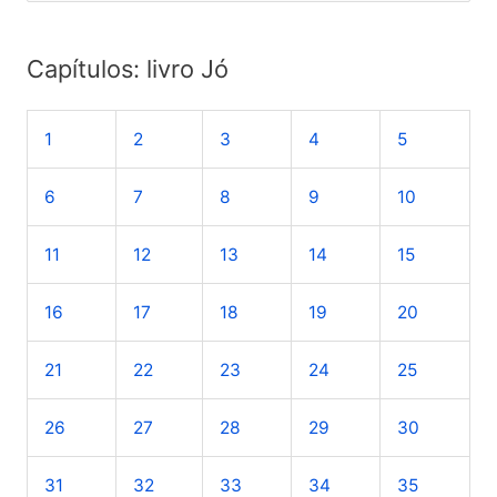
e
s
Capítulos: livro Jó
q
u
1
2
3
4
5
i
s
6
7
8
9
10
a
r
11
12
13
14
15
p
o
16
17
18
19
20
r
21
22
23
24
25
:
26
27
28
29
30
31
32
33
34
35