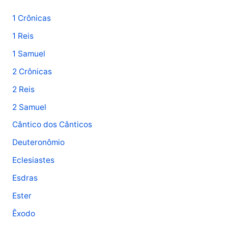
u
1 Crônicas
i
1 Reis
s
1 Samuel
a
2 Crônicas
r
p
2 Reis
o
2 Samuel
r
Cântico dos Cânticos
:
Deuteronômio
Eclesiastes
Esdras
Ester
Êxodo