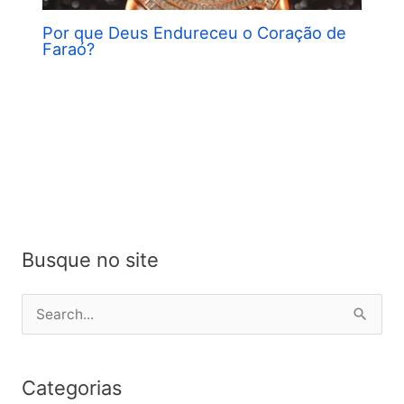
Por que Deus Endureceu o Coração de
Faraó?
Busque no site
P
e
s
Categorias
q