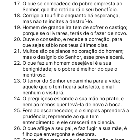
O que se compadece do pobre empresta ao
Senhor, que lhe retribuirá o seu benefício.
Corrige a teu filho enquanto há esperança;
mas não te incites a destruí-lo.
Homem de grande ira tem de sofrer o castigo;
porque se o livrares, terás de o fazer de novo.
Ouve o conselho, e recebe a correção, para
que sejas sábio nos teus últimos dias.
Muitos são os planos no coração do homem;
mas o desígnio do Senhor, esse prevalecerá.
O que faz um homem desejável é a sua
benignidade; e o pobre é melhor do que o
mentiroso.
O temor do Senhor encaminha para a vida;
aquele que o tem ficará satisfeito, e mal
nenhum o visitará.
O preguiçoso esconde a sua mão no prato, e
nem ao menos quer levá-la de novo à boca.
Fere ao escarnecedor, e o simples aprenderá a
prudência; repreende ao que tem
entendimento, e ele crescerá na ciencia.
O que aflige a seu pai, e faz fugir a sua mãe, é
filho que envergonha e desonra.