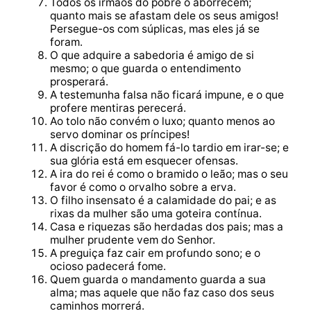
Todos os irmãos do pobre o aborrecem;
quanto mais se afastam dele os seus amigos!
Persegue-os com súplicas, mas eles já se
foram.
O que adquire a sabedoria é amigo de si
mesmo; o que guarda o entendimento
prosperará.
A testemunha falsa não ficará impune, e o que
profere mentiras perecerá.
Ao tolo não convém o luxo; quanto menos ao
servo dominar os príncipes!
A discrição do homem fá-lo tardio em irar-se; e
sua glória está em esquecer ofensas.
A ira do rei é como o bramido o leão; mas o seu
favor é como o orvalho sobre a erva.
O filho insensato é a calamidade do pai; e as
rixas da mulher são uma goteira contínua.
Casa e riquezas são herdadas dos pais; mas a
mulher prudente vem do Senhor.
A preguiça faz cair em profundo sono; e o
ocioso padecerá fome.
Quem guarda o mandamento guarda a sua
alma; mas aquele que não faz caso dos seus
caminhos morrerá.