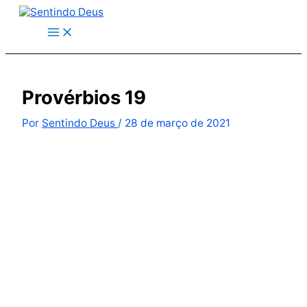
Ir
para
o
conteúdo
Provérbios 19
Por
Sentindo Deus
/
28 de março de 2021