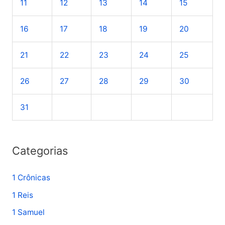
11
12
13
14
15
p
o
16
17
18
19
20
r
21
22
23
24
25
:
26
27
28
29
30
31
Categorias
1 Crônicas
1 Reis
1 Samuel