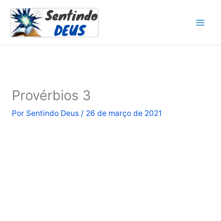
Ir
para
o
conteúdo
Provérbios 3
Por
Sentindo Deus
/
26 de março de 2021