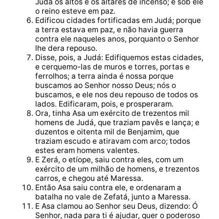
Judá os altos e os altares de incenso; e sob ele
o reino esteve em paz.
Edificou cidades fortificadas em Judá; porque
a terra estava em paz, e não havia guerra
contra ele naqueles anos, porquanto o Senhor
lhe dera repouso.
Disse, pois, a Judá: Edifiquemos estas cidades,
e cerquemo-las de muros e torres, portas e
ferrolhos; a terra ainda é nossa porque
buscamos ao Senhor nosso Deus; nós o
buscamos, e ele nos deu repouso de todos os
lados. Edificaram, pois, e prosperaram.
Ora, tinha Asa um exército de trezentos mil
homens de Judá, que traziam pavês e lança; e
duzentos e oitenta mil de Benjamim, que
traziam escudo e atiravam com arco; todos
estes eram homens valentes.
E Zerá, o etíope, saiu contra eles, com um
exército de um milhão de homens, e trezentos
carros, e chegou até Maressa.
Então Asa saiu contra ele, e ordenaram a
batalha no vale de Zefatá, junto a Maressa.
E Asa clamou ao Senhor seu Deus, dizendo: Ó
Senhor, nada para ti é ajudar, quer o poderoso