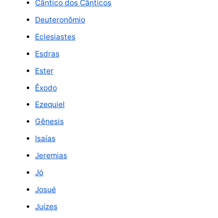
Cântico dos Cânticos
Deuteronômio
Eclesiastes
Esdras
Ester
Êxodo
Ezequiel
Gênesis
Isaías
Jeremias
Jó
Josué
Juízes