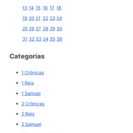
a
13
14
15
16
17
18
r
19
20
21
22
23
24
p
25
26
27
28
29
30
o
31
32
33
24
35
36
r
:
Categorias
1 Crônicas
1 Reis
1 Samuel
2 Crônicas
2 Reis
2 Samuel