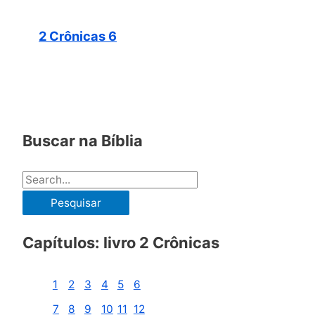
2 Crônicas 6
Buscar na Bíblia
P
e
s
Capítulos: livro 2 Crônicas
q
u
1
2
3
4
5
6
i
7
8
9
10
11
12
s