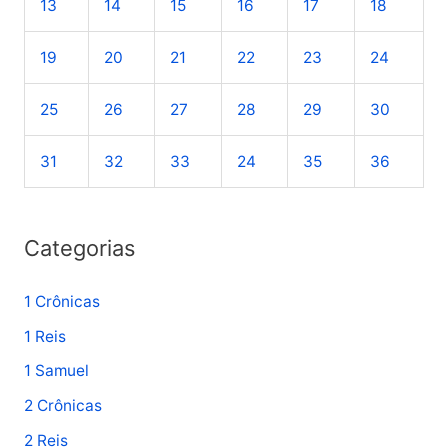
13
14
15
16
17
18
p
o
19
20
21
22
23
24
r
25
26
27
28
29
30
:
31
32
33
24
35
36
Categorias
1 Crônicas
1 Reis
1 Samuel
2 Crônicas
2 Reis