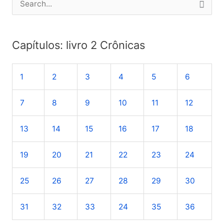
e
s
Capítulos: livro 2 Crônicas
q
u
1
2
3
4
5
6
i
s
7
8
9
10
11
12
a
r
13
14
15
16
17
18
p
o
19
20
21
22
23
24
r
25
26
27
28
29
30
:
31
32
33
24
35
36