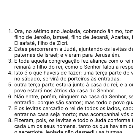
Ora, no sétimo ano Jeoiada, cobrando ânimo, tom
filho de Jeroão, Ismael, filho de Jeoanã, Azarias,
Elisafaté, filho de Zicri.
Estes percorreram a Judá, ajuntando os levitas 
paternas de Israel; e vieram para Jerusalém.
E toda aquela congregação fez aliança com o rei 
reinará o filho do rei, como o Senhor falou a respe
Isto é o que haveis de fazer: uma terça parte de 
no sábado, servirá de porteiros às entradas;
outra terça parte estará junto à casa do rei; e a
povo estará nos átrios da casa do Senhor.
Não entre, porém, ninguém na casa da Senhor, se
entrarão, porque são santos; mas todo o povo g
E os levitas cercarão o rei de todos os lados, 
entrar na casa seja morto; mas acompanhai vós o 
Fizeram, pois, os levitas e todo o Judá conforme
cada um os seus homens, tanto os que haviam de
o sacerdote Jeoiada não despediu as turmas.