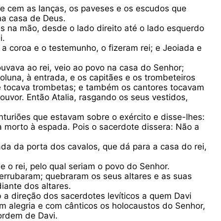
e cem as lanças, os paveses e os escudos que
na casa de Deus.
 na mão, desde o lado direito até o lado esquerdo
i.
e a coroa e o testemunho, o fizeram rei; e Jeoiada e
louvava ao rei, veio ao povo na casa do Senhor;
coluna, à entrada, e os capitães e os trombeteiros
, e tocava trombetas; e também os cantores tocavam
louvor. Então Atalia, rasgando os seus vestidos,
nturiões que estavam sobre o exército e disse-lhes:
eja morto à espada. Pois o sacerdote dissera: Não a
ada da porta dos cavalos, que dá para a casa do rei,
e o rei, pelo qual seriam o povo do Senhor.
derrubaram; quebraram os seus altares e as suas
iante dos altares.
 a direção dos sacerdotes levíticos a quem Davi
 alegria e com cânticos os holocaustos do Senhor,
 ordem de Davi.