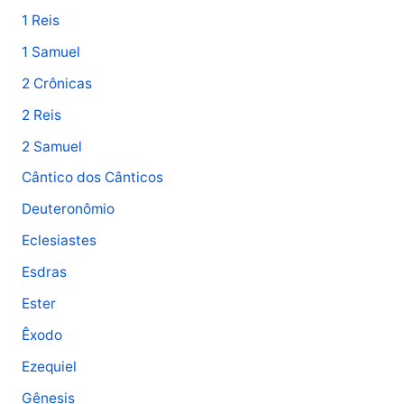
1 Reis
s
1 Samuel
a
2 Crônicas
r
p
2 Reis
o
2 Samuel
r
Cântico dos Cânticos
:
Deuteronômio
Eclesiastes
Esdras
Ester
Êxodo
Ezequiel
Gênesis