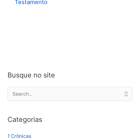
Testamento
Busque no site
P
e
s
Categorias
q
u
1 Crônicas
i