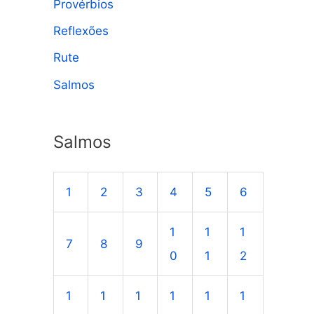
Provérbios
Reflexões
Rute
Salmos
Salmos
1
2
3
4
5
6
1
1
1
7
8
9
0
1
2
1
1
1
1
1
1