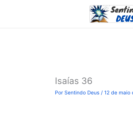
Ir
para
o
conteúdo
Isaías 36
Por
Sentindo Deus
/
12 de maio 