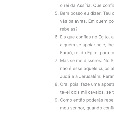
o rei da Assíria: Que conf
Bem posso eu dizer: Teu 
vãs palavras. Em quem poi
rebelas?
Eis que confias no Egito,
alguém se apoiar nele, lhe
Faraó, rei do Egito, para 
Mas se me disseres: No S
não é esse aquele cujos al
Judá e a Jerusalém: Peran
Ora, pois, faze uma aposta
te-ei dois mil cavalos, se
Como então poderás repel
meu senhor, quando confia