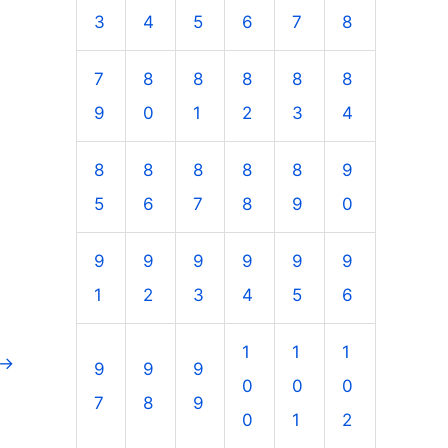
3
4
5
6
7
8
7
8
8
8
8
8
9
0
1
2
3
4
8
8
8
8
8
9
5
6
7
8
9
0
9
9
9
9
9
9
1
2
3
4
5
6
1
1
1
→
9
9
9
0
0
0
7
8
9
0
1
2