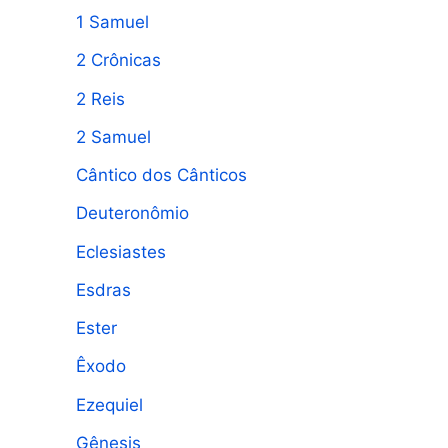
1 Samuel
a
2 Crônicas
r
p
2 Reis
o
2 Samuel
r
Cântico dos Cânticos
:
Deuteronômio
Eclesiastes
Esdras
Ester
Êxodo
Ezequiel
Gênesis