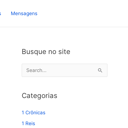
s
Mensagens
Busque no site
P
e
s
Categorias
q
u
1 Crônicas
i
1 Reis
s