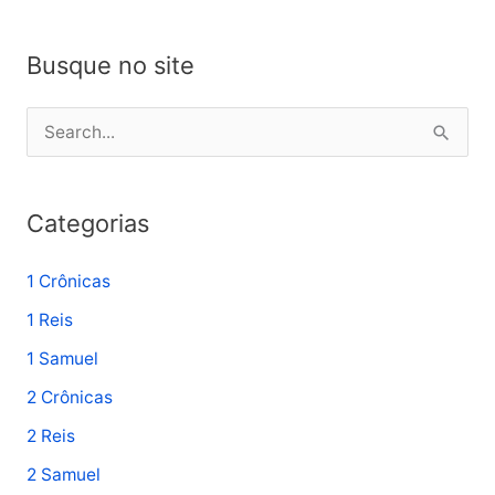
Busque no site
P
e
s
Categorias
q
u
1 Crônicas
i
1 Reis
s
1 Samuel
a
2 Crônicas
r
p
2 Reis
o
2 Samuel