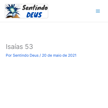
Ir
para
o
conteúdo
Isaías 53
Por
Sentindo Deus
/
20 de maio de 2021