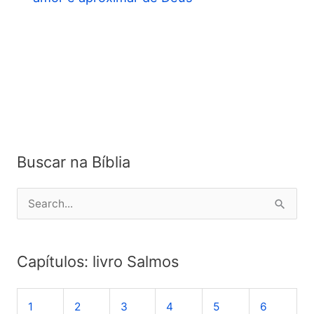
Buscar na Bíblia
P
e
s
Capítulos: livro Salmos
q
u
1
2
3
4
5
6
i