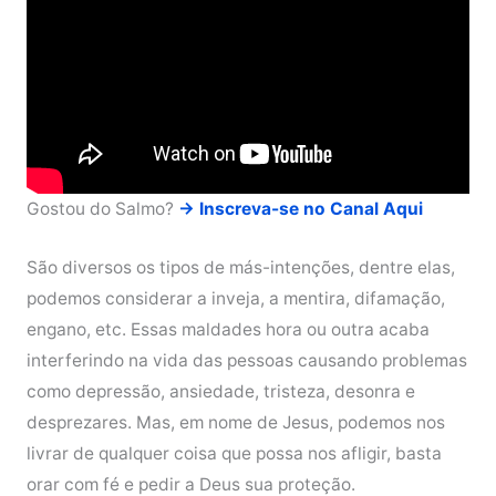
Gostou do Salmo?
→ Inscreva-se no Canal Aqui
São diversos os tipos de más-intenções, dentre elas,
podemos considerar a inveja, a mentira, difamação,
engano, etc. Essas maldades hora ou outra acaba
interferindo na vida das pessoas causando problemas
como depressão, ansiedade, tristeza, desonra e
desprezares. Mas, em nome de Jesus, podemos nos
livrar de qualquer coisa que possa nos afligir, basta
orar com fé e pedir a Deus sua proteção.