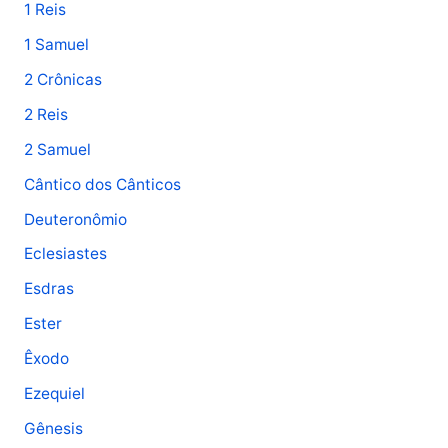
1 Reis
s
1 Samuel
a
2 Crônicas
r
p
2 Reis
o
2 Samuel
r
Cântico dos Cânticos
:
Deuteronômio
Eclesiastes
Esdras
Ester
Êxodo
Ezequiel
Gênesis