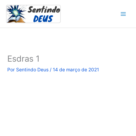
Ir
para
o
conteúdo
Esdras 1
Por
Sentindo Deus
/
14 de março de 2021