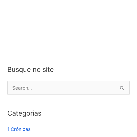
Busque no site
P
e
s
Categorias
q
u
1 Crônicas
i