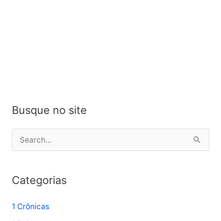
Busque no site
P
e
s
Categorias
q
u
1 Crônicas
i