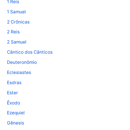
1 Reis
s
1 Samuel
a
2 Crônicas
r
p
2 Reis
o
2 Samuel
r
Cântico dos Cânticos
:
Deuteronômio
Eclesiastes
Esdras
Ester
Êxodo
Ezequiel
Gênesis