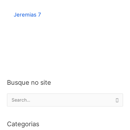
Jeremias 7
Busque no site
P
e
s
Categorias
q