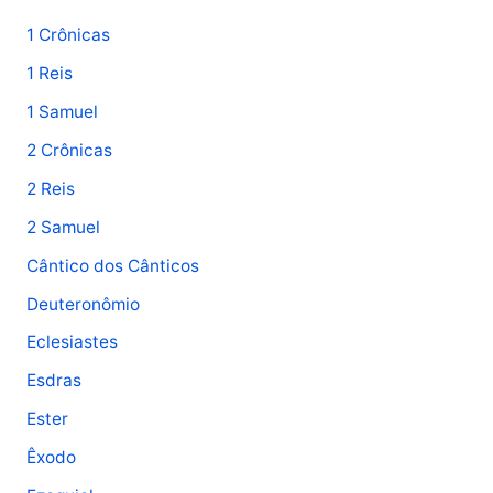
u
1 Crônicas
i
1 Reis
s
1 Samuel
a
2 Crônicas
r
p
2 Reis
o
2 Samuel
r
Cântico dos Cânticos
:
Deuteronômio
Eclesiastes
Esdras
Ester
Êxodo