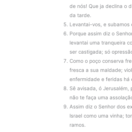
de nós! Que ja declina o 
da tarde.
Levantai-vos, e subamos d
Porque assim diz o Senhor
levantai uma tranqueira c
ser castigada; só opressã
Como o poço conserva fre
fresca a sua maldade; vio
enfermidade e feridas há
Sê avisada, ó Jerusalém, 
não te faça uma assolação
Assim diz o Senhor dos ex
Israel como uma vinha; to
ramos.