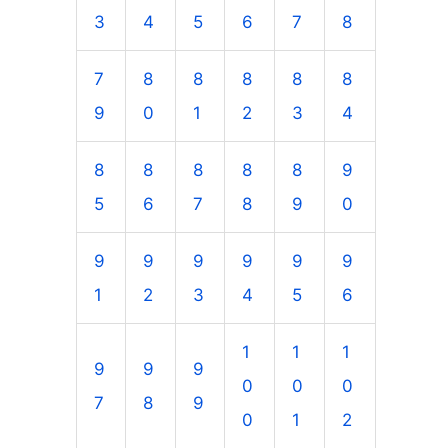
3
4
5
6
7
8
7
8
8
8
8
8
9
0
1
2
3
4
8
8
8
8
8
9
5
6
7
8
9
0
9
9
9
9
9
9
1
2
3
4
5
6
1
1
1
9
9
9
0
0
0
7
8
9
0
1
2