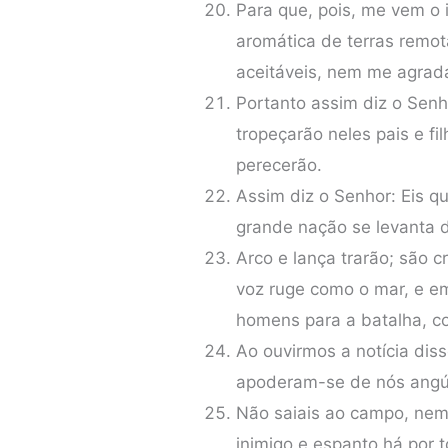
Para que, pois, me vem o
aromática de terras remo
aceitáveis, nem me agrada
Portanto assim diz o Senh
tropeçarão neles pais e fi
perecerão.
Assim diz o Senhor: Eis q
grande nação se levanta 
Arco e lança trarão; são c
voz ruge como o mar, e e
homens para a batalha, con
Ao ouvirmos a notícia dis
apoderam-se de nós angús
Não saiais ao campo, nem
inimigo e espanto há por 