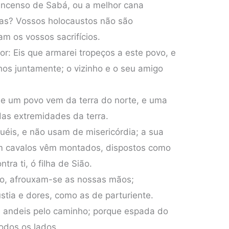
 incenso de Sabá, ou a melhor cana
tas? Vossos holocaustos não são
m os vossos sacrifícios.
or: Eis que armarei tropeços a este povo, e
lhos juntamente; o vizinho e o seu amigo
ue um povo vem da terra do norte, e uma
das extremidades da terra.
ruéis, e não usam de misericórdia; a sua
m cavalos vêm montados, dispostos como
tra ti, ó filha de Sião.
so, afrouxam-se as nossas mãos;
tia e dores, como as de parturiente.
 andeis pelo caminho; porque espada do
todos os lados.