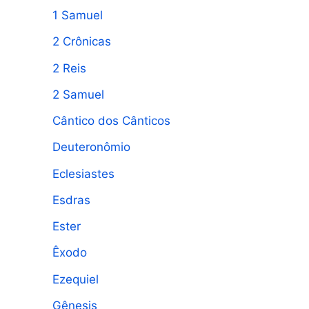
1 Samuel
a
2 Crônicas
r
p
2 Reis
o
2 Samuel
r
Cântico dos Cânticos
:
Deuteronômio
Eclesiastes
Esdras
Ester
Êxodo
Ezequiel
Gênesis