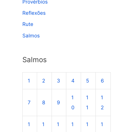
Provérbios
Reflexões
Rute
Salmos
Salmos
1
2
3
4
5
6
1
1
1
7
8
9
0
1
2
1
1
1
1
1
1