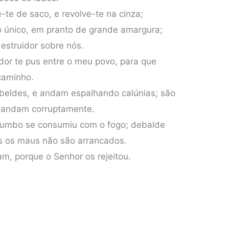
-te de saco, e revolve-te na cinza;
o único, em pranto de grande amargura;
destruidor sobre nós.
dor te pus entre o meu povo, para que
caminho.
ebeldes, e andam espalhando calúnias; são
s andam corruptamente.
chumbo se consumiu com o fogo; debalde
is os maus não são arrancados.
am, porque o Senhor os rejeitou.