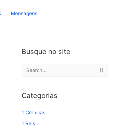
s
Mensagens
Busque no site
P
e
s
Categorias
q
u
1 Crônicas
i
1 Reis
s