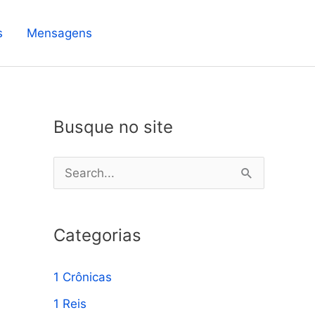
s
Mensagens
Busque no site
P
e
s
Categorias
q
u
1 Crônicas
i
1 Reis
s