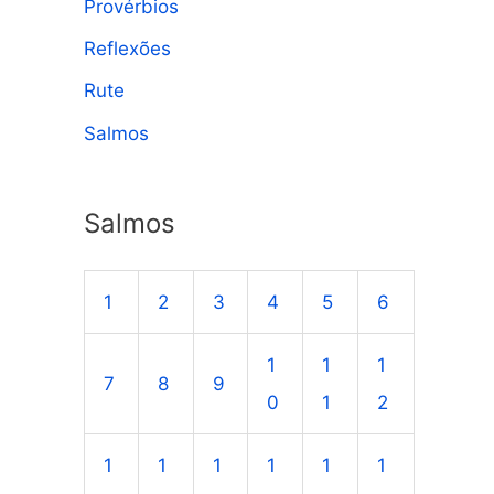
Provérbios
Reflexões
Rute
Salmos
Salmos
1
2
3
4
5
6
1
1
1
7
8
9
0
1
2
1
1
1
1
1
1