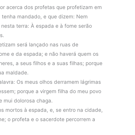
or acerca dos profetas que profetizam em
 tenha mandado, e que dizem: Nem
nesta terra: À espada e à fome serão
s.
etizam será lançado nas ruas de
fome e da espada; e não haverá quem os
heres, a seus filhos e a suas filhas; porque
sua maldade.
palavra: Os meus olhos derramem lágrimas
cessem; porque a virgem filha do meu povo
e mui dolorosa chaga.
os mortos à espada, e, se entro na cidade,
me; o profeta e o sacerdote percorrem a