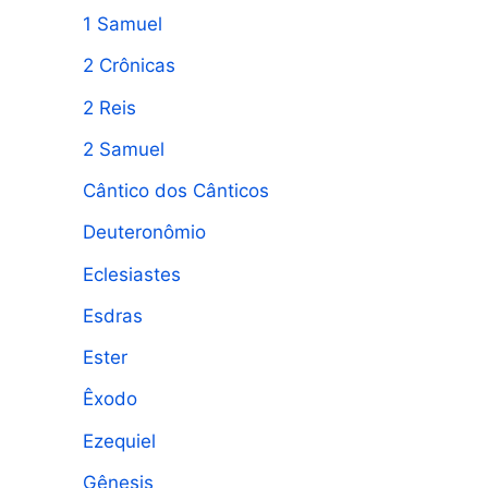
1 Samuel
a
2 Crônicas
r
p
2 Reis
o
2 Samuel
r
Cântico dos Cânticos
:
Deuteronômio
Eclesiastes
Esdras
Ester
Êxodo
Ezequiel
Gênesis