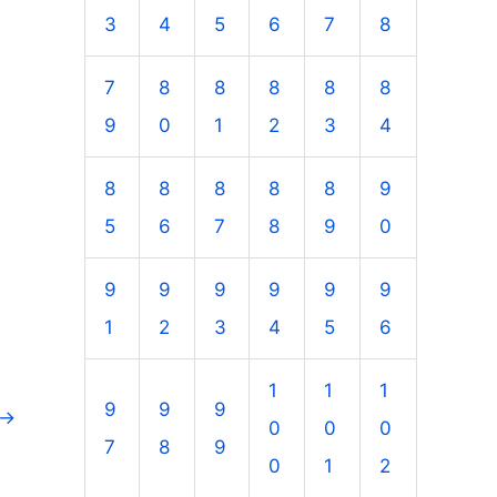
3
4
5
6
7
8
7
8
8
8
8
8
9
0
1
2
3
4
8
8
8
8
8
9
5
6
7
8
9
0
9
9
9
9
9
9
1
2
3
4
5
6
1
1
1
9
9
9
→
0
0
0
7
8
9
0
1
2