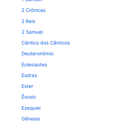
a
2 Crônicas
r
p
2 Reis
o
2 Samuel
r
Cântico dos Cânticos
:
Deuteronômio
Eclesiastes
Esdras
Ester
Êxodo
Ezequiel
Gênesis