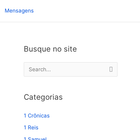
Mensagens
Busque no site
P
e
s
Categorias
q
u
1 Crônicas
i
1 Reis
s
1 Samuel