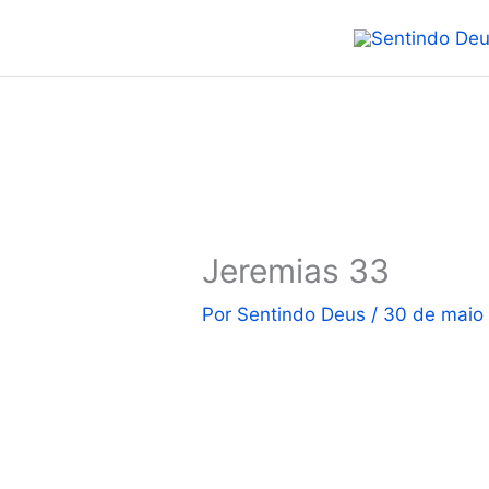
Ir
para
o
conteúdo
Jeremias 33
Por
Sentindo Deus
/
30 de maio