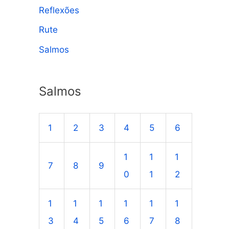
Reflexões
Rute
Salmos
Salmos
1
2
3
4
5
6
1
1
1
7
8
9
0
1
2
1
1
1
1
1
1
3
4
5
6
7
8